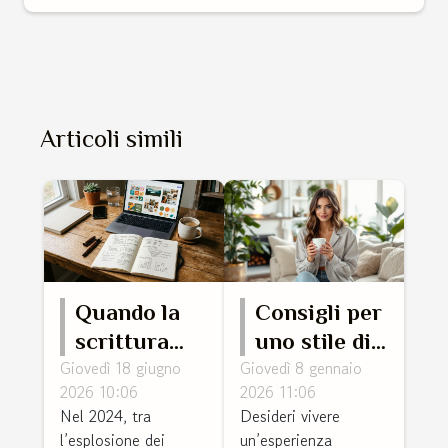
Articoli simili
Quando la
Consigli per
scrittura
uno stile di
Giovedì 18 giugno
Giovedì 8 gennaio
incontra il
vita
2026 10:06
2026 11:06
marketing:
lussuoso
Nel 2024, tra
Desideri vivere
storie di
senza
l’esplosione dei
un’esperienza