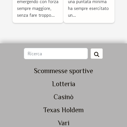
a quota
emergendo con forza
una puntata minima
sempre maggiore,
ha sempre esercitato
fissa
senza fare troppo...
un...
Scommesse sportive
Lotteria
Casinò
Texas Holdem
Vari