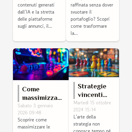
campagne
spendere
contenuti generati
raffinata senza dover
che hanno
una fortuna
dall’IA e la stretta
svuotare il
delle piattaforme
portafoglio? Scopri
fatto scuola
sugli annunci, il...
come trasformare
la...
Strategie
Come
vincenti
massimizzare
Martedì 15 ottobre
per il gioco
Sabato 3 gennaio
le vincite in
2024 15:14
in diretta
2026 09:48
un gioco di
L'arte della
Scoprire come
del classico
strategia
strategia non
massimizzare le
gioco da
conosce tempo né
arcade?