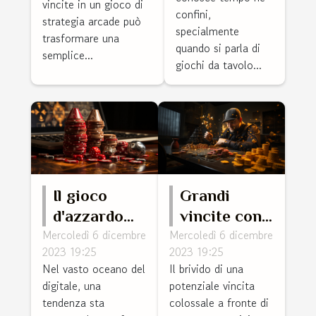
vincite in un gioco di
tavolo
confini,
strategia arcade può
specialmente
trasformare una
quando si parla di
semplice...
giochi da tavolo...
Il gioco
Grandi
d'azzardo
vincite con
Mercoledì 6 dicembre
Mercoledì 6 dicembre
online e la
piccole
2023 19:25
2023 19:25
sua crescita
puntate: il
Nel vasto oceano del
Il brivido di una
silenziosa
fascino delle
digitale, una
potenziale vincita
scommesse
tendenza sta
colossale a fronte di