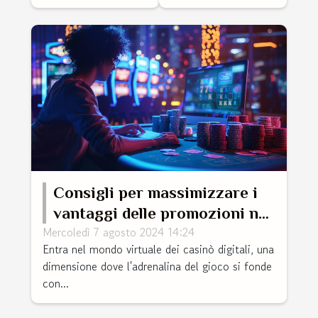
Consigli per massimizzare i
vantaggi delle promozioni nei
Mercoledì 7 agosto 2024 14:24
casinò digitali
Entra nel mondo virtuale dei casinò digitali, una
dimensione dove l'adrenalina del gioco si fonde
con...