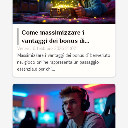
Come massimizzare i
vantaggi dei bonus di
Venerdì 6 febbraio 2026 21:02
benvenuto nel gioco online?
Massimizzare i vantaggi dei bonus di benvenuto
nel gioco online rappresenta un passaggio
essenziale per chi...