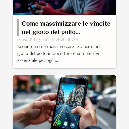
Come massimizzare le vincite
nel gioco del pollo
Giovedì 15 gennaio 2026 10:20
incrociatore?
Scoprire come massimizzare le vincite nel
gioco del pollo incrociatore è un obiettivo
essenziale per ogni...