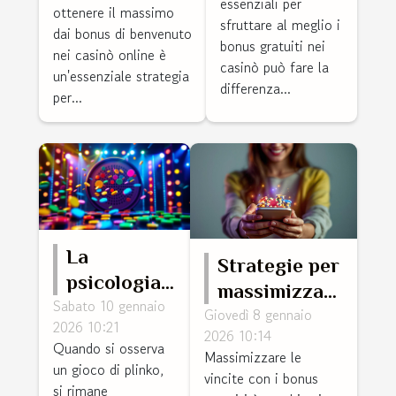
benvenuto
essenziali per
ottenere il massimo
casinò
sfruttare al meglio i
nei casinò
dai bonus di benvenuto
bonus gratuiti nei
online?
nei casinò online è
casinò può fare la
un'essenziale strategia
differenza...
per...
La
Strategie per
psicologia
massimizzare
Sabato 10 gennaio
dietro
Giovedì 8 gennaio
le vincite con
2026 10:21
l'attrazione
2026 10:14
i bonus
Quando si osserva
Massimizzare le
dei giochi
gratuiti
un gioco di plinko,
vincite con i bonus
di plinko
si rimane