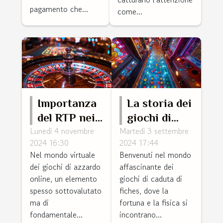
pagamento che...
come...
Importanza
La storia dei
del RTP nei
giochi di
Lunedì 4 novembre
Martedì 3 settembre
giochi di
caduta di
2024 16:30
2024 17:44
azzardo
fiches: da
Nel mondo virtuale
Benvenuti nel mondo
online e
Pachinko a
dei giochi di azzardo
affascinante dei
come
Plinko
online, un elemento
giochi di caduta di
influisce sui
spesso sottovalutato
fiches, dove la
ma di
fortuna e la fisica si
tuoi
fondamentale...
incontrano...
guadagni