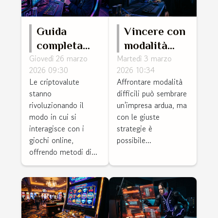
Guida
Vincere con
completa
modalità
Giovedì 26 marzo
Martedì 3 marzo
per
difficili:
2026 09:30
2026 10:34
utilizzare le
strategie e
Le criptovalute
Affrontare modalità
criptovalute
consigli
stanno
difficili può sembrare
nei giochi
rivoluzionando il
un'impresa ardua, ma
online
modo in cui si
con le giuste
interagisce con i
strategie è
giochi online,
possibile...
offrendo metodi di...