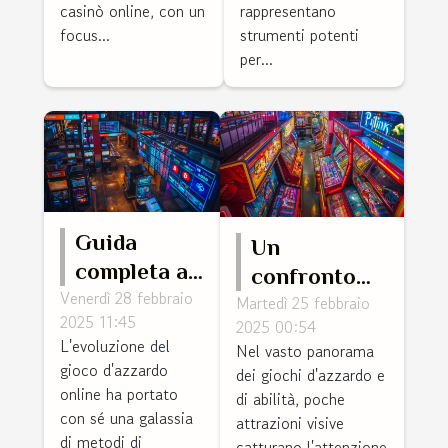
casinò online, con un
rappresentano
focus...
strumenti potenti
per...
Guida
Un
completa ai
confronto
Venerdì 28 febbraio
metodi di
Martedì 25 febbraio
approfondito
2025 11:45
2025 00:54
pagamento
tra Plinko
L'evoluzione del
Nel vasto panorama
nei casinò
online e il
gioco d'azzardo
dei giochi d'azzardo e
online
Pachinko
online ha portato
di abilità, poche
con sé una galassia
tradizionale
attrazioni visive
di metodi di
catturano l'attenzione