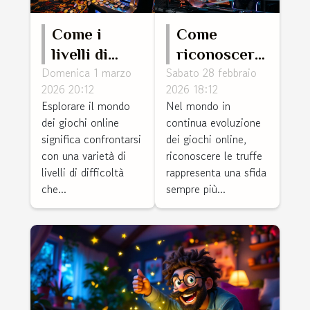
Come i
Come
livelli di
riconoscere
Domenica 1 marzo
Sabato 28 febbraio
difficoltà
le truffe nei
2026 20:12
2026 18:12
influenzano
giochi
Esplorare il mondo
Nel mondo in
le vincite
online nel
dei giochi online
continua evoluzione
nei giochi
futuro?
significa confrontarsi
dei giochi online,
online?
con una varietà di
riconoscere le truffe
livelli di difficoltà
rappresenta una sfida
che...
sempre più...