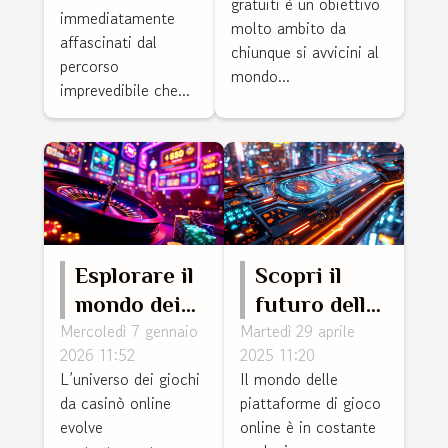
gratuiti è un obiettivo
immediatamente
molto ambito da
affascinati dal
chiunque si avvicini al
percorso
mondo...
imprevedibile che...
Esplorare il
Scopri il
mondo dei
futuro delle
Mercoledì 7 gennaio
Martedì 29 aprile
giochi da
piattaforme
2026 11:52
2025 11:20
casinò
di gioco
L’universo dei giochi
Il mondo delle
online:
online nel
da casinò online
piattaforme di gioco
varietà e
2025
evolve
online è in costante