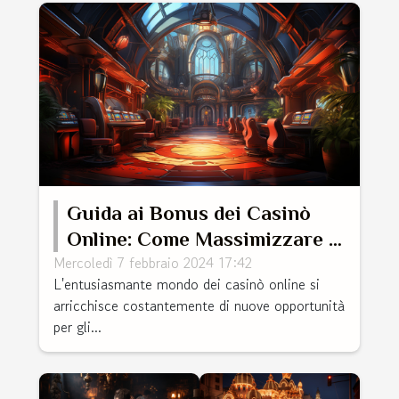
Guida ai Bonus dei Casinò
Online: Come Massimizzare le
Mercoledì 7 febbraio 2024 17:42
Vincite con i Bonus di
L'entusiasmante mondo dei casinò online si
Benvenuto
arricchisce costantemente di nuove opportunità
per gli...