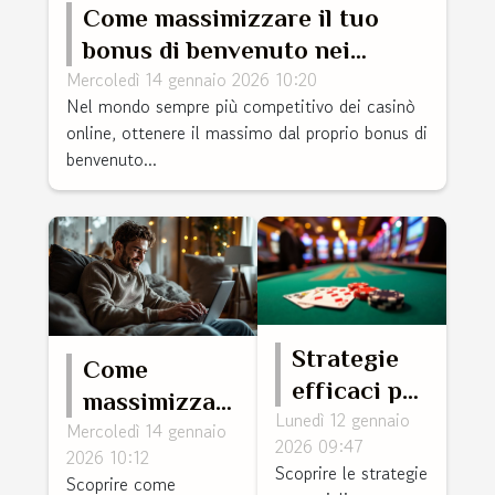
Come massimizzare il tuo
bonus di benvenuto nei
Mercoledì 14 gennaio 2026 10:20
casinò online?
Nel mondo sempre più competitivo dei casinò
online, ottenere il massimo dal proprio bonus di
benvenuto...
Strategie
Come
efficaci per
massimizzare
Lunedì 12 gennaio
utilizzare i
Mercoledì 14 gennaio
i vantaggi dei
2026 09:47
bonus
2026 10:12
bonus di
Scoprire le strategie
Scoprire come
gratuiti nei