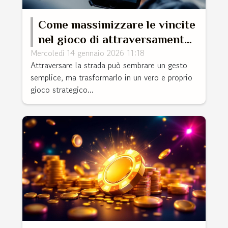
Come massimizzare le vincite
nel gioco di attraversamento
Mercoledì 14 gennaio 2026 11:18
stradale?
Attraversare la strada può sembrare un gesto
semplice, ma trasformarlo in un vero e proprio
gioco strategico...