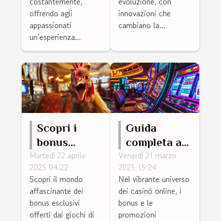
tendenze
costantemente,
evoluzione, con
offrendo agli
innovazioni che
appassionati
cambiano la...
un’esperienza...
Scopri i
Guida
bonus
completa ai
Martedì 22 aprile
Venerdì 21 marzo
esclusivi nel
bonus e
2025 04:22
2025 15:24
gioco del
promozioni
Scopri il mondo
Nel vibrante universo
pollo nei
nei casinò
affascinante dei
dei casinò online, i
diversi
online
bonus esclusivi
bonus e le
casinò
offerti dai giochi di
promozioni