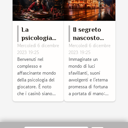
La
Il segreto
psicologia
nascosto
Mercoledì 6 dicembre
Mercoledì 6 dicembre
del
dietro le luci
2023 19:25
2023 19:25
giocatore:
accattivanti
Benvenuti nel
Immaginate un
come i
del casinò
complesso e
mondo di luci
casinò
affascinante mondo
sfavillanti, suoni
influenzano
della psicologia del
avvolgenti e l'eterna
giocatore. È noto
promessa di fortuna
la tua mente
che i casinò siano...
a portata di mano:...