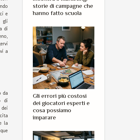
ando
storie di campagne che
ci e
hanno fatto scuola
 gli
a di
eno,
ervi
vi a
o da
Gli errori più costosi
o di
dei giocatori esperti e
 dei
cosa possiamo
cita
imparare
e la
nque