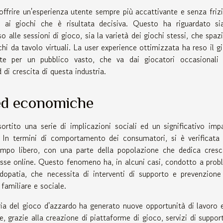
ffrire un'esperienza utente sempre più accattivante e senza frizi
e ai giochi che è risultata decisiva. Questo ha riguardato si
so alle sessioni di gioco, sia la varietà dei giochi stessi, che spaz
hi da tavolo virtuali. La user experience ottimizzata ha reso il g
e per un pubblico vasto, che va dai giocatori occasionali 
 di crescita di questa industria.
 ed economiche
ortito una serie di implicazioni sociali ed un significativo imp
. In termini di comportamento dei consumatori, si è verificata
empo libero, con una parte della popolazione che dedica cresc
se online. Questo fenomeno ha, in alcuni casi, condotto a prob
opatia, che necessita di interventi di supporto e prevenzione
 familiare e sociale.
tria del gioco d'azzardo ha generato nuove opportunità di lavoro 
e, grazie alla creazione di piattaforme di gioco, servizi di suppor