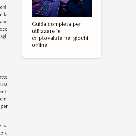
oni,
a la
iano
Guida completa per
ioco
utilizzare le
agli
criptovalute nei giochi
online
atto
 una
enti
lemi
 per
e ha
to e