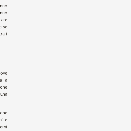
anno
anno
tare
erse
ra i
uove
da a
ione
 una
ione
hi e
temi