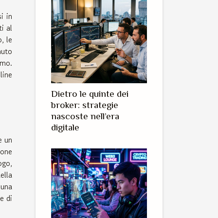
i in
i al
, le
nuto
umo.
line
Dietro le quinte dei
broker: strategie
nascoste nell’era
digitale
e un
ione
ogo,
ella
 una
e di