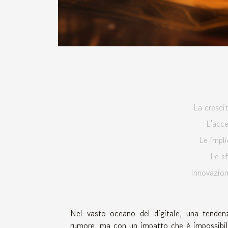
La cresci
L'acce
Le impli
Le sf
Innovazion
Nel vasto oceano del digitale, una tende
rumore, ma con un impatto che è impossibile 