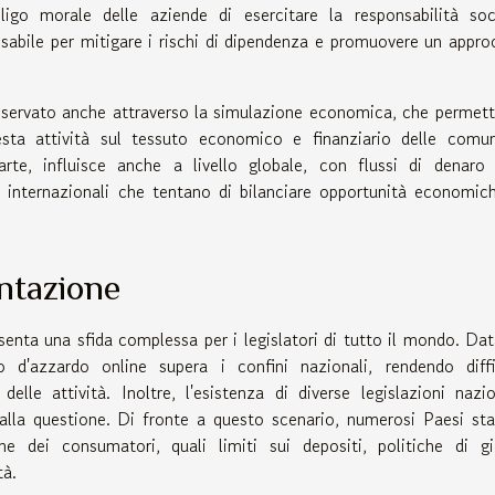
bligo morale delle aziende di esercitare la responsabilità soc
nsabile per mitigare i rischi di dipendenza e promuovere un appro
sservato anche attraverso la simulazione economica, che permett
uesta attività sul tessuto economico e finanziario delle comun
arte, influisce anche a livello globale, con flussi di denaro
i internazionali che tentano di bilanciare opportunità economic
entazione
enta una sfida complessa per i legislatori di tutto il mondo. Dat
o d'azzardo online supera i confini nazionali, rendendo diffi
delle attività. Inoltre, l'esistenza di diverse legislazioni nazio
à alla questione. Di fronte a questo scenario, numerosi Paesi st
e dei consumatori, quali limiti sui depositi, politiche di g
tà.