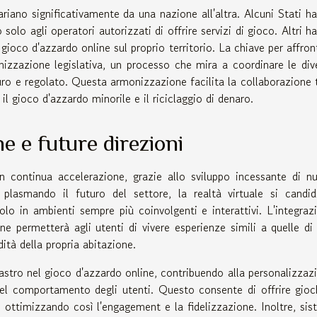
riano significativamente da una nazione all'altra. Alcuni Stati h
olo agli operatori autorizzati di offrire servizi di gioco. Altri h
gioco d'azzardo online sul proprio territorio. La chiave per affron
nizzazione legislativa, un processo che mira a coordinare le div
uro e regolato. Questa armonizzazione facilita la collaborazione t
gioco d'azzardo minorile e il riciclaggio di denaro.
e e future direzioni
n continua accelerazione, grazie allo sviluppo incessante di n
 plasmando il futuro del settore, la realtà virtuale si candi
olo in ambienti sempre più coinvolgenti e interattivi. L'integraz
ne permetterà agli utenti di vivere esperienze simili a quelle di
ità della propria abitazione.
ilastro nel gioco d'azzardo online, contribuendo alla personalizzaz
i del comportamento degli utenti. Questo consente di offrire gioc
 ottimizzando così l'engagement e la fidelizzazione. Inoltre, sis