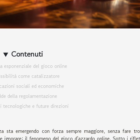
Contenuti
ta esponenziale del gioco online
ssibilità come catalizzatore
cazioni sociali ed economiche
ide della regolamentazione
i tecnologiche e future direzioni
nza sta emergendo con forza sempre maggiore, senza fare tr
ignorare: il fenomeno del gioco d'azzardo online. Sotto i riflet