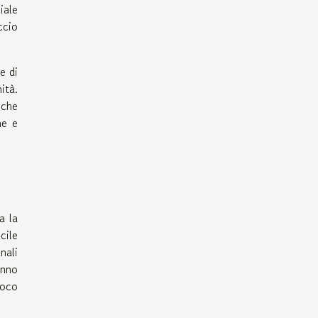
iale
ccio
e di
ità.
 che
he e
a la
cile
nali
anno
ioco