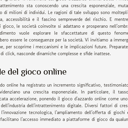
trattenimento sta conoscendo una crescita esponenziale, mut
 di milioni di individui. Le ragioni di tale sviluppo sono moltepli
, accessibilità e il fascino sempreverde del rischio. E mentre
i gioco, le società coinvolte si adattano e prosperano nell'ombr
ndimento vuole esplorare le sfaccettature di questo fenom
bero essere le conseguenze per la società. Vi invitiamo a immerg
ne, per scoprirne i meccanismi e le implicazioni future. Preparate
di click, nasconde dinamiche complesse e sfide inattese.
e del gioco online
rdo online ha registrato un incremento significativo, testimoniat
idenziano una crescita esponenziale. In particolare, il tass
cata accelerazione, ponendo il gioco d'azzardo online come uno
ll'industria dell'intrattenimento digitale. Diversi fattori di cres
l'innovazione tecnologica, l'ampliamento dell'offerta di giochi 
e facilitano l'accesso immediato a piattaforme di gioco da qualu