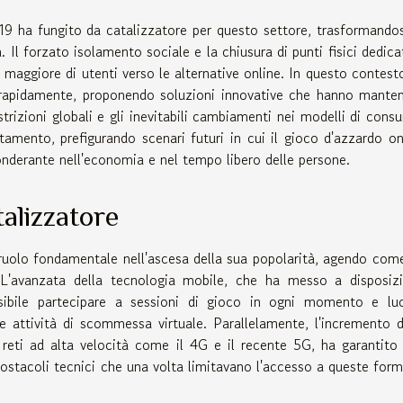
 ha fungito da catalizzatore per questo settore, trasformandos
. Il forzato isolamento sociale e la chiusura di punti fisici dedicat
aggiore di utenti verso le alternative online. In questo contesto
 rapidamente, proponendo soluzioni innovative che hanno mante
estrizioni globali e gli inevitabili cambiamenti nei modelli di cons
amento, prefigurando scenari futuri in cui il gioco d'azzardo on
nderante nell'economia e nel tempo libero delle persone.
talizzatore
n ruolo fondamentale nell'ascesa della sua popolarità, agendo com
. L'avanzata della tecnologia mobile, che ha messo a disposiz
sibile partecipare a sessioni di gioco in ogni momento e lu
e attività di scommessa virtuale. Parallelamente, l'incremento d
e reti ad alta velocità come il 4G e il recente 5G, ha garantito
ostacoli tecnici che una volta limitavano l'accesso a queste form