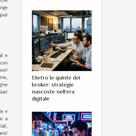
unge
 può
li e
 con
sori
eme,
Dietro le quinte dei
gine
broker: strategie
lari
nascoste nell’era
digitale
le e
si a
ali,
enti