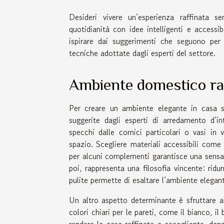
Desideri vivere un’esperienza raffinata 
quotidianità con idee intelligenti e accessib
ispirare dai suggerimenti che seguono per 
tecniche adottate dagli esperti del settore.
Ambiente domestico ra
Per creare un ambiente elegante in casa se
suggerite dagli esperti di arredamento d’
specchi dalle cornici particolari o vasi in
spazio. Scegliere materiali accessibili come i
per alcuni complementi garantisce una sensazi
poi, rappresenta una filosofia vincente: ridu
pulite permette di esaltare l’ambiente elegan
Un altro aspetto determinante è sfruttare 
colori chiari per le pareti, come il bianco, il
rendere la casa raffinata e accogliente, da