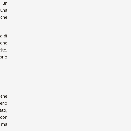
n un
 una
 che
a di
ione
lte.
prio
iene
meno
ato,
 con
i ma