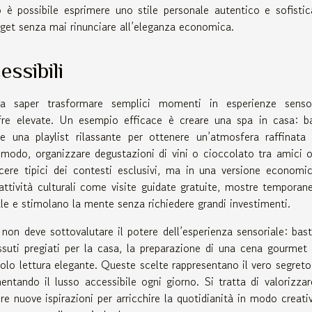
o è possibile esprimere uno stile personale autentico e sofistic
dget senza mai rinunciare all’eleganza economica.
essibili
ica saper trasformare semplici momenti in esperienze sensor
ifre elevate. Un esempio efficace è creare una spa in casa: b
e una playlist rilassante per ottenere un’atmosfera raffinata
 modo, organizzare degustazioni di vini o cioccolato tra amici o
cere tipici dei contesti esclusivi, ma in una versione economi
attività culturali come visite guidate gratuite, mostre temporan
ale e stimolano la mente senza richiedere grandi investimenti.
 non deve sottovalutare il potere dell’esperienza sensoriale: bas
essuti pregiati per la casa, la preparazione di una cena gourmet
ngolo lettura elegante. Queste scelte rappresentano il vero segreto
ntando il lusso accessibile ogni giorno. Si tratta di valorizzar
re nuove ispirazioni per arricchire la quotidianità in modo creati