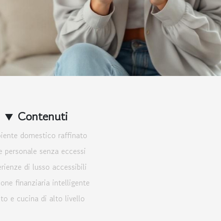
Contenuti
ente domestico raffinato
le personale senza eccessi
rienze di lusso accessibili
one finanziaria intelligente
to e cucina di alto livello