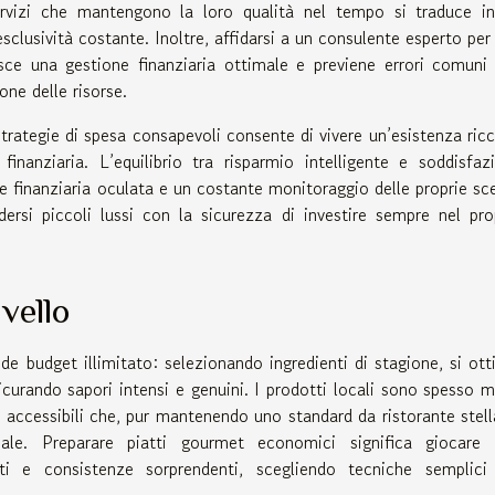
servizi che mantengono la loro qualità nel tempo si traduce i
esclusività costante. Inoltre, affidarsi a un consulente esperto per
sce una gestione finanziaria ottimale e previene errori comuni
one delle risorse.
trategie di spesa consapevoli consente di vivere un’esistenza ricc
nanziaria. L’equilibrio tra risparmio intelligente e soddisfaz
e finanziaria oculata e un costante monitoraggio delle proprie sce
ersi piccoli lussi con la sicurezza di investire sempre nel pro
ivello
de budget illimitato: selezionando ingredienti di stagione, si ott
sicurando sapori intensi e genuini. I prodotti locali sono spesso 
 accessibili che, pur mantenendo uno standard da ristorante stell
iale. Preparare piatti gourmet economici significa giocare
ati e consistenze sorprendenti, scegliendo tecniche semplic