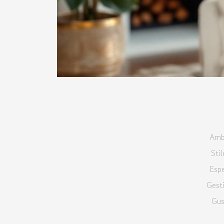
Ambi
Sti
Espe
Gesti
Gus