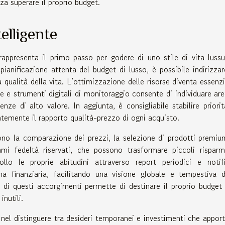
za superare il proprio budget.
elligente
rappresenta il primo passo per godere di uno stile di vita luss
ianificazione attenta del budget di lusso, è possibile indirizzar
 qualità della vita. L’ottimizzazione delle risorse diventa essenzi
nte e strumenti digitali di monitoraggio consente di individuare are
enze di alto valore. In aggiunta, è consigliabile stabilire priorit
temente il rapporto qualità-prezzo di ogni acquisto.
ono la comparazione dei prezzi, la selezione di prodotti premiu
i fedeltà riservati, che possono trasformare piccoli risparm
ollo le proprie abitudini attraverso report periodici e notif
a finanziaria, facilitando una visione globale e tempestiva d
di questi accorgimenti permette di destinare il proprio budget 
inutili.
 nel distinguere tra desideri temporanei e investimenti che appor