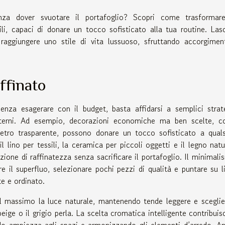
senza dover svuotare il portafoglio? Scopri come trasformar
ili, capaci di donare un tocco sofisticato alla tua routine. Lasc
raggiungere uno stile di vita lussuoso, sfruttando accorgimen
ffinato
nza esagerare con il budget, basta affidarsi a semplici strat
interni. Ad esempio, decorazioni economiche ma ben scelte, 
 vetro trasparente, possono donare un tocco sofisticato a quals
l lino per tessili, la ceramica per piccoli oggetti e il legno natu
one di raffinatezza senza sacrificare il portafoglio. Il minimali
rre il superfluo, selezionare pochi pezzi di qualità e puntare su l
te e ordinato.
al massimo la luce naturale, mantenendo tende leggere e scegli
 beige o il grigio perla. La scelta cromatica intelligente contribuis
ndo ampiezza agli spazi e armonizzando gli elementi d’arredo. A