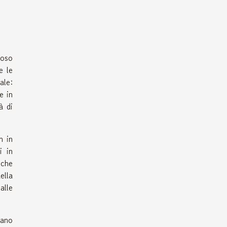
uoso
e le
ale:
e in
à di
m in
i in
iche
ella
alle
tano