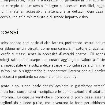
 ad esempio tra un tavolo in legno e accessori metallici, aggi
nti in materiali accessibili e attenzione ai dettagli, ogni casa
pecchia uno stile minimalista e di grande impatto visivo.
ccessi
elezionando capi basic di alta fattura, preferendo tessuti natura
a di abbinamenti ricercati, come una camicia in cotone di qualità
 outfit di classe senza la necessità di marchi costosi. Gli acces
orologi raffinati e scarpe ben curate aggiungono valore all’insi
ra impeccabile e la pulizia delle scarpe – contribuisce a un’imma
simo livello suggerirebbe di concentrare l’attenzione sui partico
o eccessi e puntando su pochi elementi distintivi.
senta la soluzione ideale per chi desidera un guardaroba versati
li tra loro consente di moltiplicare le combinazioni e di adattar
 informali. La capsule wardrobe si compone di pochi pezzi essenzi
aglioni dalle linee pulite, che diventano la base per abbinam