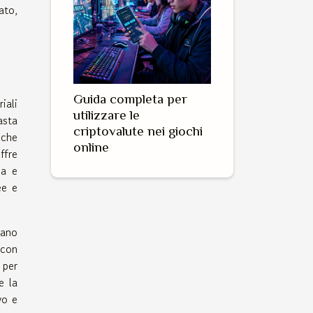
ato,
Guida completa per
iali
utilizzare le
asta
criptovalute nei giochi
 che
online
ffre
ca e
ee e
tano
 con
 per
e la
vo e