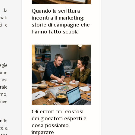
e la
Quando la scrittura
iati
incontra il marketing:
ti e
storie di campagne che
hanno fatto scuola
egie
come
iasi
rale
smo,
inee
Gli errori più costosi
dei giocatori esperti e
endo
cosa possiamo
ce a
imparare
nche