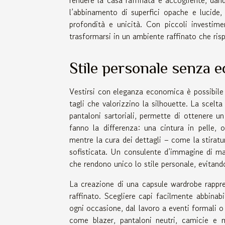
l’abbinamento di superfici opache e lucide,
profondità e unicità. Con piccoli investime
trasformarsi in un ambiente raffinato che ris
Stile personale senza e
Vestirsi con eleganza economica è possibile s
tagli che valorizzino la silhouette. La scelt
pantaloni sartoriali, permette di ottenere un
fanno la differenza: una cintura in pelle, 
mentre la cura dei dettagli – come la stiratu
sofisticata. Un consulente d’immagine di mas
che rendono unico lo stile personale, evitand
La creazione di una capsule wardrobe rappre
raffinato. Scegliere capi facilmente abbinabi
ogni occasione, dal lavoro a eventi formali o
come blazer, pantaloni neutri, camicie e m