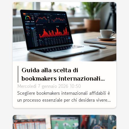
Guida alla scelta di
bookmakers internazionali
Mercoledì 7 gennaio 2026 10:50
affidabili
Scegliere bookmakers internazionali affidabili è
un processo essenziale per chi desidera vivere...