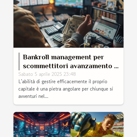
Bankroll management per
scommettitori avanzamento e
Sabato 5 aprile 2025 23:48
controllo del capitale nelle
L'abilità di gestire efficacemente il proprio
scommesse
capitale è una pietra angolare per chiunque si
avventuri nel...