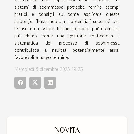
sistemi di scommessa potrebbe fornire esempi
pratici e consigli su come applicare queste
strategie, illustrando sia i potenziali successi che
le insidie da evitare. In questo modo, può diventare
più chiaro come una gestione meticolosa e
sistematica del processo di scommessa
contribuisca a risultati potenzialmente assai
favorevoli a lungo termine.
Mercoledì 6 dicembre 2023 19:25
NOVITÀ