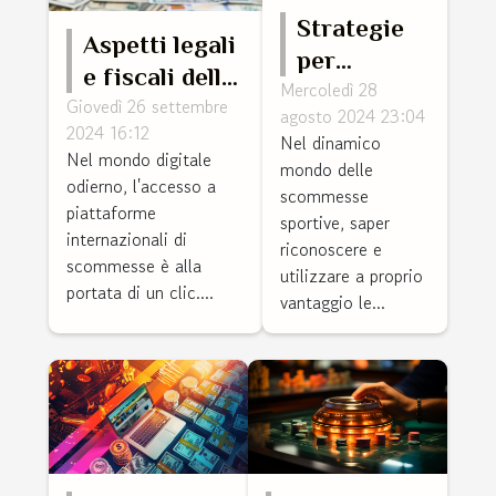
Strategie
Aspetti legali
per
e fiscali delle
Mercoledì 28
sfruttare al
Giovedì 26 settembre
vincite
agosto 2024 23:04
meglio le
2024 16:12
ottenute
Nel dinamico
offerte nei
Nel mondo digitale
mondo delle
tramite siti di
odierno, l'accesso a
forum di
scommesse
scommesse
piattaforme
scommesse
sportive, saper
internazionali
internazionali di
riconoscere e
sportive
scommesse è alla
utilizzare a proprio
portata di un clic....
vantaggio le...