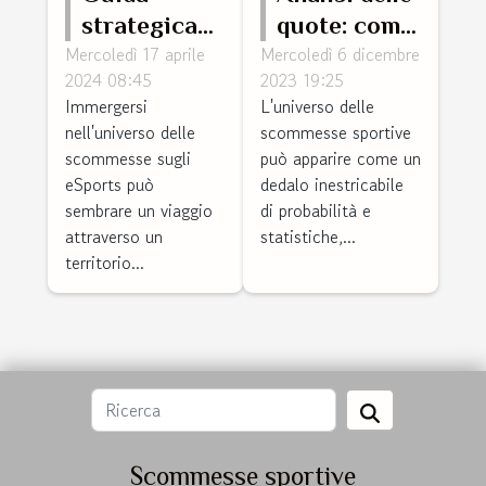
quote: come
strategica
Mercoledì 6 dicembre
Mercoledì 17 aprile
diventare un
per
2023 19:25
2024 08:45
esperto di
principianti
L'universo delle
Immergersi
scommesse
alle
scommesse sportive
nell'universo delle
sportive
scommesse
può apparire come un
scommesse sugli
sugli
dedalo inestricabile
eSports può
di probabilità e
sembrare un viaggio
eSports
statistiche,...
attraverso un
territorio...
Scommesse sportive