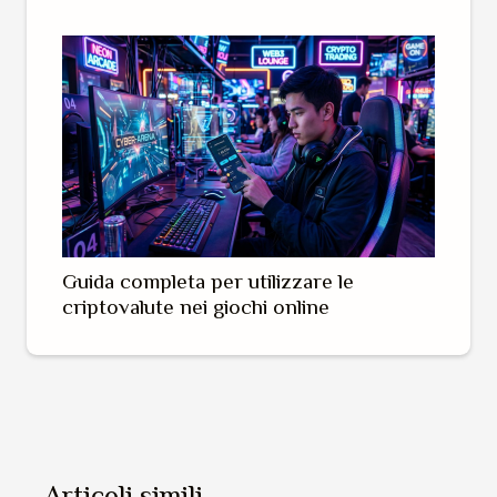
Guida completa per utilizzare le
criptovalute nei giochi online
Articoli simili