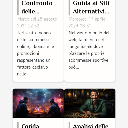
Confronto
Guida ai Siti
delle
Alternativi
Mercoledì 28 agosto
Mercoledì 17 aprile
promozioni
per le
2024 22:52
2024 08:51
e bonus
Scommesse
Nel vasto mondo
Nel vasto mondo del
offerti dai
Sportive
delle scommesse
web, la ricerca del
principali
Online
online, i bonus e le
luogo ideale dove
siti di
promozioni
piazzare le proprie
rappresentano un
scommesse sportive
scommesse
fattore decisivo
può...
nella...
Analisi delle
Guida